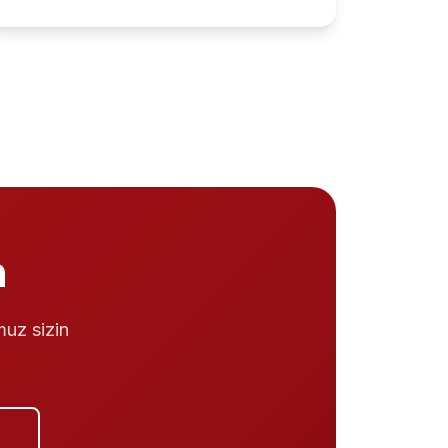
n
muz sizin