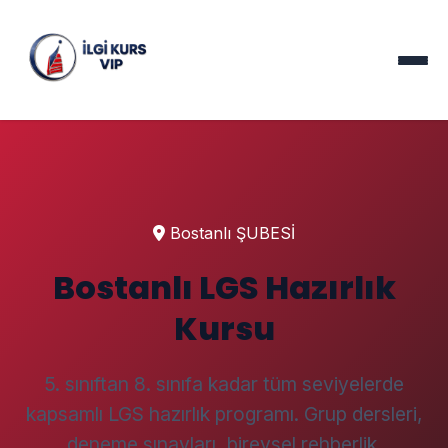
Bostanlı ŞUBESİ
Bostanlı LGS Hazırlık
Kursu
5. sınıftan 8. sınıfa kadar tüm seviyelerde
kapsamlı LGS hazırlık programı. Grup dersleri,
deneme sınavları, bireysel rehberlik.