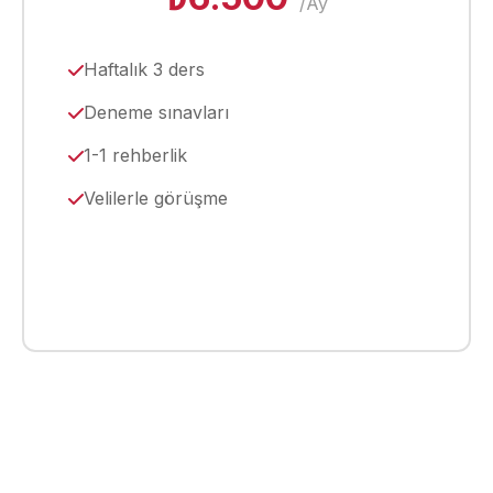
/Ay
Haftalık 3 ders
Deneme sınavları
1-1 rehberlik
Velilerle görüşme
Seç