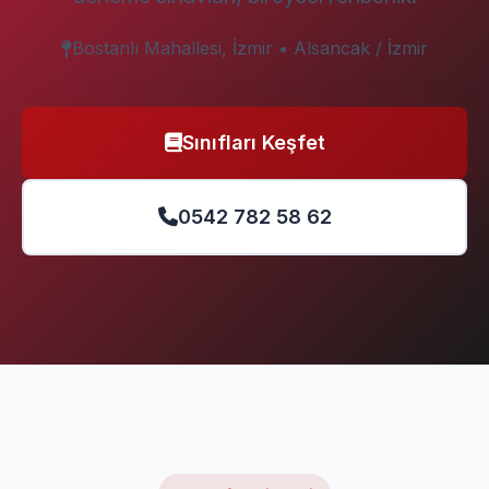
Bostanlı Mahallesi, İzmir • Alsancak / İzmir
Sınıfları Keşfet
0542 782 58 62