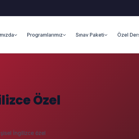
ımızda
Programlarımız
Sınav Paketi
Özel Der
lizce Özel
isel İngilizce özel