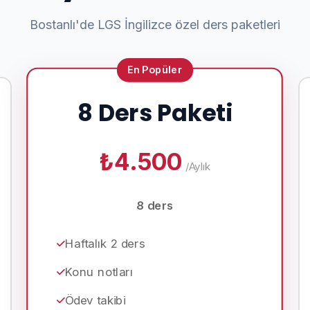
Bostanlı'de LGS İngilizce özel ders paketleri
En Popüler
8 Ders Paketi
₺4.500
/Aylık
8 ders
Haftalık 2 ders
Konu notları
Ödev takibi