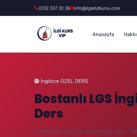
0232 337 32 38
info@ilgietutkursu.com
Anasayfa
Hakk
İngilizce ÖZEL DERS
Bostanlı LGS İngi
Ders
Bostanlı'de LGS'ye hazırlanmak için 1-1 kiş