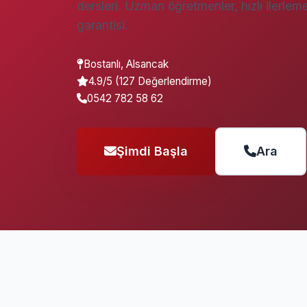
dersleri. Uzman öğretmenler, hızlı ilerleme
garantisi.
Bostanlı, Alsancak
4.9/5 (127 Değerlendirme)
0542 782 58 62
Şimdi Başla
Ara