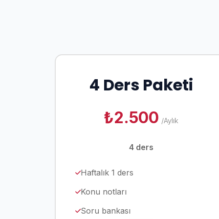
4 Ders Paketi
₺2.500
/Aylık
4 ders
Haftalık 1 ders
Konu notları
Soru bankası