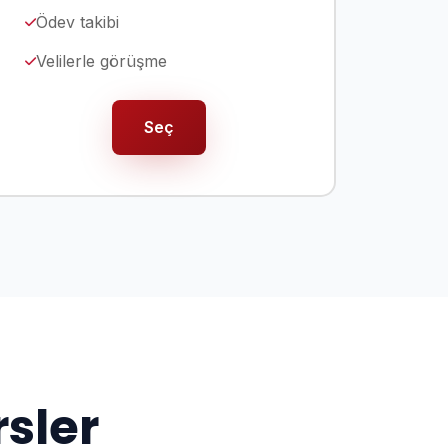
Ödev takibi
Velilerle görüşme
Seç
rsler