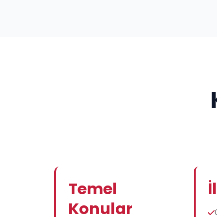
Temel
İ
Konular