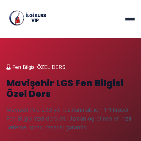
Fen Bilgisi ÖZEL DERS
Mavişehir LGS Fen Bilgisi
Özel Ders
Mavişehir'de LGS'ye hazırlanmak için 1-1 kişisel
Fen Bilgisi özel dersleri. Uzman öğretmenler, hızlı
ilerleme, sınav başarısı garantisi.