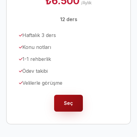
₺6.500
/Aylık
12 ders
Haftalık 3 ders
Konu notları
1-1 rehberlik
Ödev takibi
Velilerle görüşme
Seç