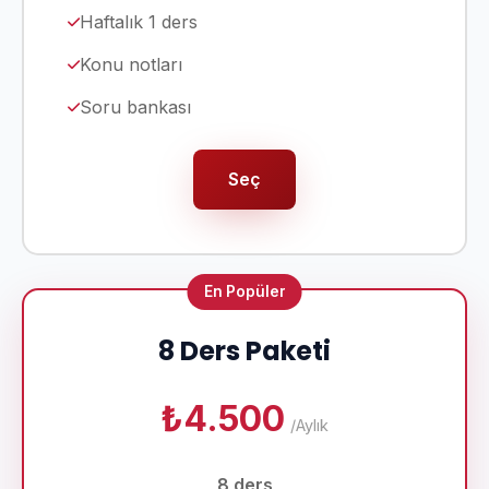
Haftalık 1 ders
Konu notları
Soru bankası
Seç
En Popüler
8 Ders Paketi
₺4.500
/Aylık
8 ders