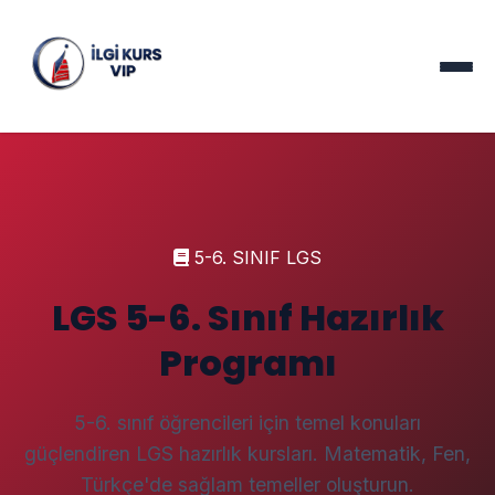
5-6. SINIF LGS
LGS 5-6. Sınıf Hazırlık
Programı
5-6. sınıf öğrencileri için temel konuları
güçlendiren LGS hazırlık kursları. Matematik, Fen,
Türkçe'de sağlam temeller oluşturun.