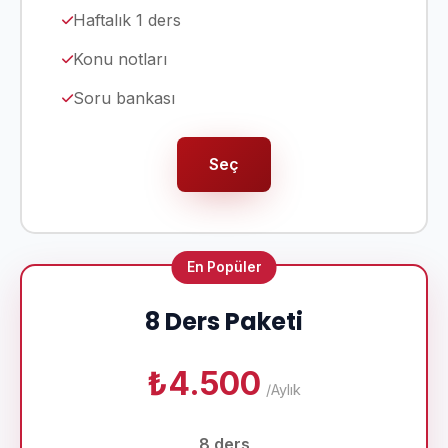
Haftalık 1 ders
Konu notları
Soru bankası
Seç
En Popüler
8 Ders Paketi
₺4.500
/Aylık
8 ders