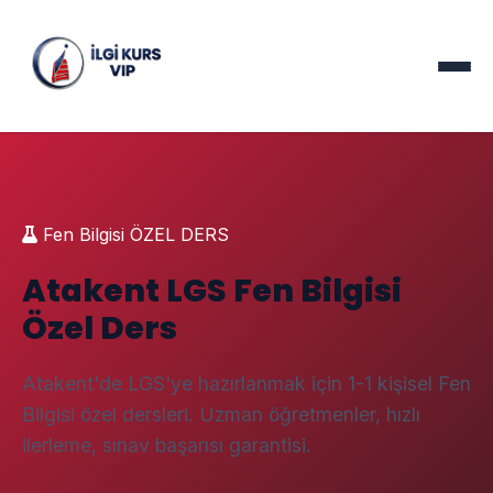
Fen Bilgisi ÖZEL DERS
Atakent LGS Fen Bilgisi
Özel Ders
Atakent'de LGS'ye hazırlanmak için 1-1 kişisel Fen
Bilgisi özel dersleri. Uzman öğretmenler, hızlı
ilerleme, sınav başarısı garantisi.