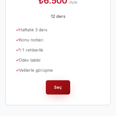
₺6.500
/Aylık
12 ders
Haftalık 3 ders
Konu notları
1-1 rehberlik
Ödev takibi
Velilerle görüşme
Seç