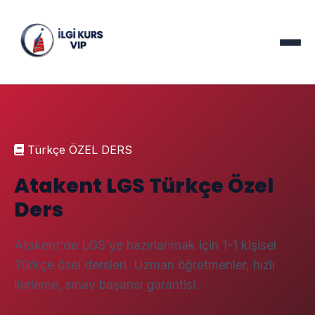
Türkçe ÖZEL DERS
Atakent LGS Türkçe Özel
Ders
Atakent'de LGS'ye hazırlanmak için 1-1 kişisel
Türkçe özel dersleri. Uzman öğretmenler, hızlı
ilerleme, sınav başarısı garantisi.