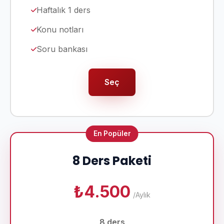
Haftalık 1 ders
Konu notları
Soru bankası
Seç
En Popüler
8 Ders Paketi
₺4.500
/Aylık
8 ders