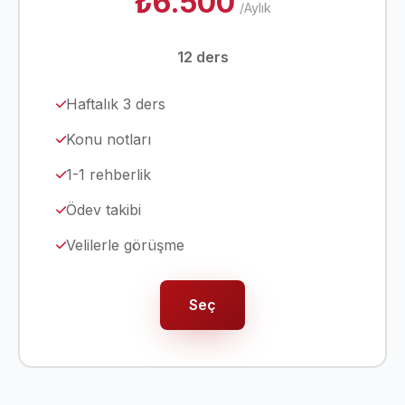
₺6.500
/Aylık
12 ders
Haftalık 3 ders
Konu notları
1-1 rehberlik
Ödev takibi
Velilerle görüşme
Seç