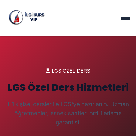
LGS ÖZEL DERS
LGS Özel Ders Hizmetleri
1-1 kişisel dersler ile LGS'ye hazırlanın. Uzman
öğretmenler, esnek saatler, hızlı ilerleme
garantisi.